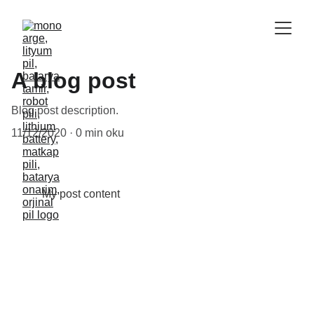
A blog post
Blog post description.
11/12/2020
0 min oku
My post content
Adres