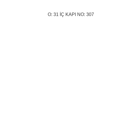
Niğde Ömer Halisdemir Üniversitesi 
Kampüsü, TEKNOPARK 31/307 
Merkez/NİĞDE
O: 31 İÇ KAPI NO: 307
İletişim
0532 208 6062
info@pilonarim.com
SSS
Sıkça Sorulan Sorular
www.kosgeb.gov.tr