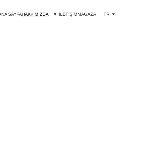
ANA SAYFA
HAKKIMIZDA
İLETİŞİM
MAĞAZA
TR