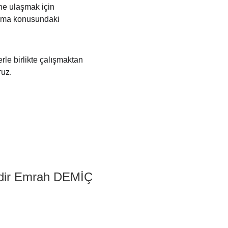
ne ulaşmak için 
tırma konusundaki 
rle birlikte çalışmaktan 
ruz.
dir Emrah DEMİÇ