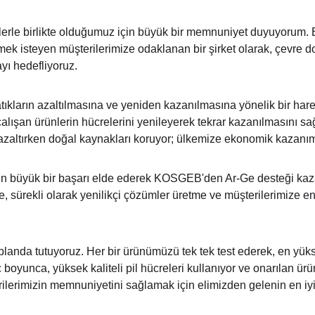
zlerle birlikte olduğumuz için büyük bir memnuniyet duyuyorum. El
lemek isteyen müşterilerimize odaklanan bir şirket olarak, çevre d
yı hedefliyoruz.
ıkların azaltılmasına ve yeniden kazanılmasına yönelik bir hare
e çalışan ürünlerin hücrelerini yenileyerek tekrar kazanılmasını s
ı azaltırken doğal kaynakları koruyor; ülkemize ekonomik kazanı
için büyük bir başarı elde ederek KOSGEB'den Ar-Ge desteği kaza
ze, sürekli olarak yenilikçi çözümler üretme ve müşterilerimize e
 planda tutuyoruz. Her bir ürünümüzü tek tek test ederek, en yüks
boyunca, yüksek kaliteli pil hücreleri kullanıyor ve onarılan ürünl
ilerimizin memnuniyetini sağlamak için elimizden gelenin en iyi