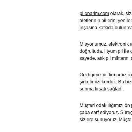
pilonarim.com
 olarak, si
aletlerinin pillerini yeni
inşasına katkıda bulunma
Misyonumuz, elektronik at
doğrultuda, lityum pil il
sayede, atık pil miktarın
Geçtiğimiz yıl firmamız 
şirketimizi kurduk. Bu bi
sunma fırsatı sağladı.
Müşteri odaklılığımızı ön
çaba sarf ediyoruz. Süreç 
sizlere sunuyoruz. Müşter